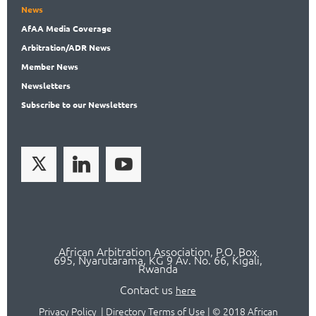
News
AfAA
Media Coverage
Arbitration
/ADR News
Member
News
News
letters
Subscribe
to our Newsletters
African Arbitration Association,
P.O
. Box
695, Nyarutarama, KG 9 Av. No. 66, Kigali,
Rwanda
Contact us
here
Privacy Policy
|
Directory Terms of Use
|
© 2018 African