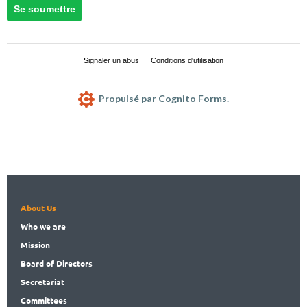
About Us
Who
we are
Mission
Board
of Directors
Secret
ariat
Committees